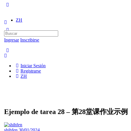
ZH
Buscar:
Ingresar
Inscribirse
Iniciar Sesión
Registrarse
ZH
Ejemplo de tarea 28 – 第28堂课作业示例
shihfen
30/01/2024